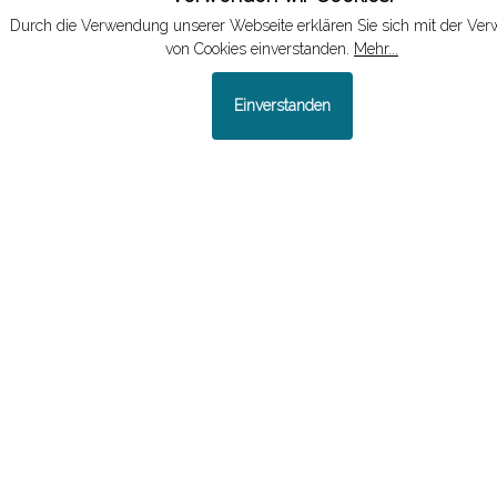
Durch die Verwendung unserer Webseite erklären Sie sich mit der Ve
von Cookies einverstanden.
Mehr...
Stipendien für die Teilnahme
Einverstanden
an Tagungen
Die VWJD vergibt auch aktuell wieder
Stipendien an Studentinnen und
Studenten, um diesen die Teilnahme an
einer wissenschaftlichen Fachtagung im
Bereich
Wildtierökologie/Wildtiermanagement
zu ermöglichen.
Mehr erfahren