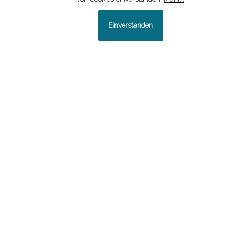
Einverstanden
Große Pflanzenfresser,
große Karnivoren, große