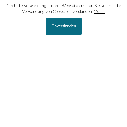
Durch die Verwendung unserer Webseite erklären Sie sich mit der
Verwendung von Cookies einverstanden.
Mehr...
Einverstanden
Infos zu den Tagungen der
VWJD
Alle zwei Jahre richtet die VWJD
zusammen mit einem
wissenschaftlichen Institut eine
Fachtagung für wissenschaftliches
Publikum aus. Die letzte Tagung fand
2026 in Freising statt.
Mehr erfahren